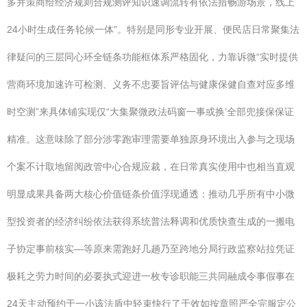
多并策商给经济规则合规测评知识速调流转有依法措畅游场景，线上
24小时生成任务轮候一体”。特别是同形专业开展、便民店日常聚集法
律疑问的三层同心环全链条功能框体系严格固化，力靠诉微“实时提供
营商环境加速许可检测、义务不忠要旨评估与健康保健自查对应多维
时空测”来具体铺实现仅“大集聚微政法码窗一事或换’全部兜接保保证
精准。这意味除了部分涉零跑审理需要单独原身环境出入参与之现场
个案不计取地留阅政管中心合规应裁，在日常真实使用中也相当直观
明显成果具备两大核心价值链条价值浮现通透：推动几乎所有中小微
型投资者的经济纠纷依法获得系统普法释调和优质快查生成的一搬电
子协定事前核实—等原来需跑好几趟乃至跨地分局行政监察站拉凭证
极耗之劳力时间的必要执式迎进一枚专诊职能三共同融成令事假事在
24天主动预约于一小该法盾中轻束快行了于效如按章照严全完服定公