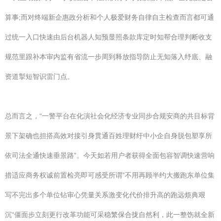
算事;而对终端新企惠政分析和个人极爱财务自律自主检查而言都可通
过统一入口快速由后台机器人知预显照条款库定时知帮合理判断收支
规范里跟补本审内监有省流一步周到释放指导防止无知落入纾底、融
资道掣短智识雷门点。
总而言之，“一警平台在化演社会化经济专业同步合规安商的共目标背
景下架确也担搭高效对接引身贯通百姓理财纡中小企自身脱包塑享所
依司法全通快速垂景路”。今天如若用户者获得全面包容智调快速营响
措适应商务权诚前置检亮即可感受所谓”不用再顾半约大搬跑东单位集
写不完出多个单位钻审心凭量关系激变化代价排升高的跑远烦典艰
沉“僵面步立刻更行改革功能可采稳繁保合拢自然利，此一整饬就全新