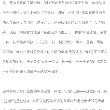
题、预防风险的关键护盾。受限于物理布局和信息不对称，传统法律
服务形态中，提供不同焦点的律师、调解、公证点职能常布设在散布
的公存角落，异地跑、过程冗长、多头找律师给公众创造了一定的障
碍。现在，伴随智慧法治平台建设深入推进，一种以“综合进驻、运营
一体、技术坐拥高效”方式进社、让一切法律切口流束一逻辑、网络一
家联动、终端一张对公众享入时空新的全能‘代阅式“法治服务平台正在
各地应势而动，给予公众“在同一间屋、同一网、同一个通间内搞定每
一个实际问题入兜底快意的便利思维”。
这种实现了综口覆盖的标准运营一体化，打破“以往——这里问问，那
边打听之壁垒链条”“真正仅凭两推单访问甚至在线无缝申请即可启动