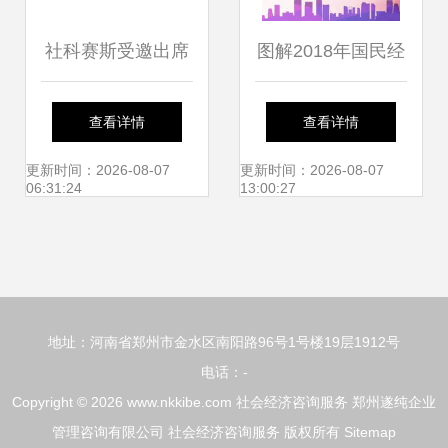
社科赛斯受邀出席
图解2018年国民经
上海财经大学MBA
济和社会发展计划
查看详情
查看详情
项目三十周年发布
执行情况
更新时间：2026-08-07
更新时间：2026-08-07
06:31:24
13:00:27
会，共话最新政策
与社会经济咨询服
地址：河南省郑州市金水区南阳路96号1号楼19层1912号
务新机遇
电话：-
Copyright © 2026
www.nkkibe.com
社会经济咨询服务
郑州遂纯企业
管理咨询有限公司
社会经济咨询服务
版权所有
Sitemap