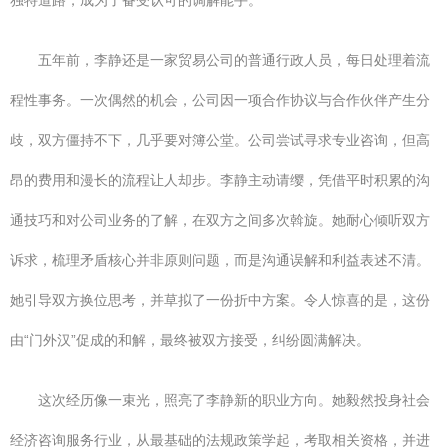
独特道路，成为了备受认可的调解能手。
五年前，李静还是一家贸易公司的普通行政人员，每日处理着流
程性事务。一次偶然的机会，公司因一项合作协议与合作伙伴产生分
歧，双方僵持不下，几乎要对簿公堂。公司尝试寻求专业咨询，但高
昂的费用和漫长的流程让人却步。李静主动请缨，凭借平时积累的沟
通技巧和对公司业务的了解，在双方之间多次斡旋。她耐心倾听双方
诉求，梳理矛盾核心并非原则问题，而是沟通误解和利益表述不清。
她引导双方换位思考，并草拟了一份折中方案。令人惊喜的是，这份
由“门外汉”促成的和解，最终被双方接受，纠纷圆满解决。
这次经历像一束光，照亮了李静新的职业方向。她毅然投身社会
经济咨询服务行业，从最基础的法规政策学起，考取相关资格，并进