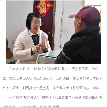
在许多人眼中，“社会经济咨询服务”是一个既熟悉又陌生的领
域。熟悉，是因为它涉及企业运营、合同纠纷、资源调配等日常经济
事务；陌生，则因其专业壁垒高，非专业人士往往望而却步。李静
——一位原本的“门外人”，却在这个领域走出了一条从懵懂到精通的