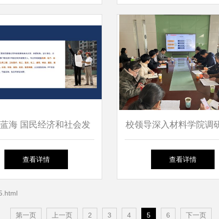
蓝海 国民经济和社会发
校领导深入材料学院调
十四五”规划全过程咨询方
工作，推动社会经济咨
查看详情
查看详情
案
发展
.html
第一页
上一页
2
3
4
5
6
下一页